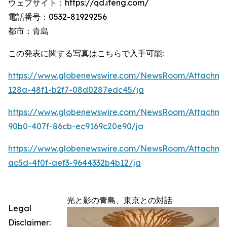
ウェブサイト：https://qd.ifeng.com/
電話番号：0532-81929256
都市：青島
この発表に関する写真はこちらで入手可能:
https://www.globenewswire.com/NewsRoom/Attachme
128a-48f1-b2f7-08d0287edc45/ja
https://www.globenewswire.com/NewsRoom/Attachme
90b0-407f-86cb-ec9169c20e90/ja
https://www.globenewswire.com/NewsRoom/Attachm
ac5d-4f0f-aef3-9644332b4b12/ja
光と影の青島、東京との対話
Legal
Disclaimer: