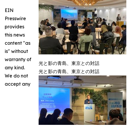
EIN
Presswire
provides
this news
content "as
is" without
warranty of
光と影の青島、東京との対話
any kind.
光と影の青島、東京との対話
We do not
accept any